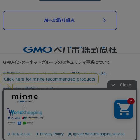
AIへの取り組み
GMOインターネットグループのセキュリティ事業について
世界初総合ネットセキュリティサービス「GMOセキュリティ24」
パスワード漏洩診断
Webサイトリスク診断
セキュリティ相談AIチャットボット
実在証明・盗聴対策
サイバー攻撃対策（GMOサイバーセキュリティ byイエラエ）
サイバー攻撃対策（GMO Flatt Security）
なりすまし対策
セキュリティ事業の軌跡