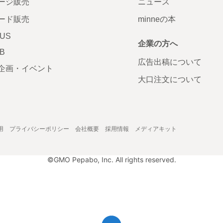
ージ販売
ニュース
ード販売
minneの本
LUS
企業の方へ
AB
広告出稿について
企画・イベント
大口注文について
用
プライバシーポリシー
会社概要
採用情報
メディアキット
©GMO Pepabo, Inc. All rights reserved.