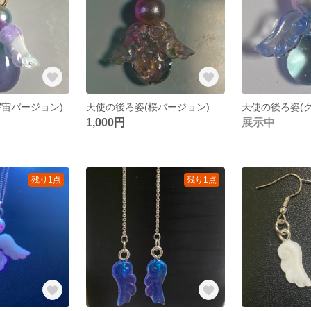
宇宙バージョン)
天使の後ろ姿(桜バージョン)
天使の後ろ姿(
1,000円
展示中
残り1点
残り1点