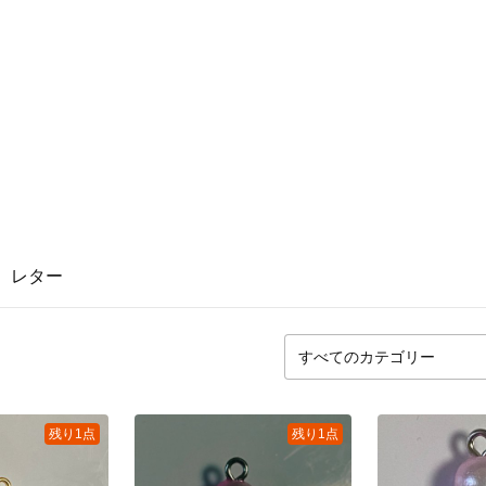
レター
残り1点
残り1点