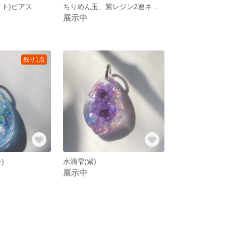
イト)ピアス
ちりめん玉、紫レジン2連ネックレス
展示中
残り1点
)
水滴雫(紫)
展示中