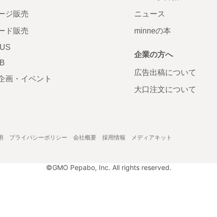
ージ販売
ニュース
ード販売
minneの本
LUS
企業の方へ
AB
広告出稿について
企画・イベント
大口注文について
用
プライバシーポリシー
会社概要
採用情報
メディアキット
©GMO Pepabo, Inc. All rights reserved.