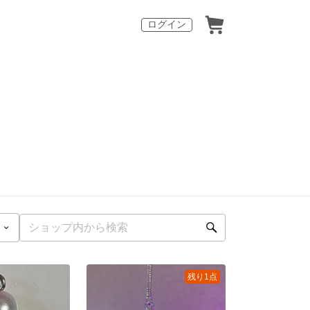
ログイン
残り1点