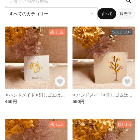
すべて
販売中
残り1点
SOLD OUT
✴︎ハンドメイド✴︎消しゴムはんこ ネコ④
✴︎ハンドメイド✴︎消しゴムはんこ 木＆葉
450円
550円
残り1点
残り1点