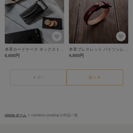
本革カードケース ネックストラップ付き レザーケース コインケース 通勤 【ブラック】
本革ブレスレット パイソンレザー 【バーガンディー】 crambox
6,600円
4,950円
前へ
次へ
minne ホーム
crambox creating の作品一覧