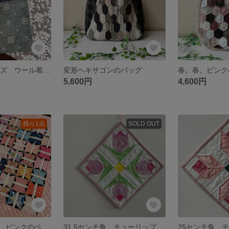
A4ジャストサイズ ウール着物地からぺたんこ手提げ バッグ
変形ヘキサゴンのバッグ
5,600円
4,600円
残り1点
SOLD OUT
糸巻のパターン ピンクのベビーキルト タペストリー
31.5センチ角 チューリップのタペストリー