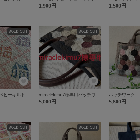
1,900円
1,500円
SOLD OUT
SOLD OUT
優しいピンクのベビーキルト ハウスのパターン
miraclekimu7様専用パッチワーク ヘキサゴンの秋色丸型バッグ
パッチワーク 
5,000円
5,800円
SOLD OUT
SOLD OUT