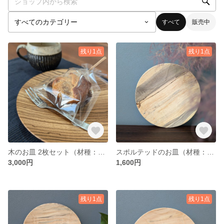
すべて
販売中
残り1点
残り1点
木のお皿 2枚セット（材種：オバンコール）
スポルテッドのお皿（材種：トチ）
3,000円
1,600円
残り1点
残り1点