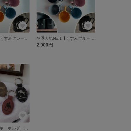
冬季人気No.1【くすみグレー】馬マグカップ/選べるシルエット/全7カラー/名入れ/うま/馬/マグカップ/Horse/競馬/馬場馬術/障碍馬術
冬季人気No.1【くすみブルー】馬マグカップ/選べるシルエット/全7カラー/名入れ/うま/馬/マグカップ/Horse/競馬/馬場馬術/障碍馬術
2,900円
馬【馬の名入れキーホルダー】100点以上販売/ 馬具にもつけられる/グッズ/ネーム /馬/名札/Horse/競走馬/競馬/馬場馬術/障害馬術