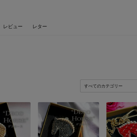
レビュー
レター