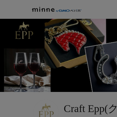
Craft E