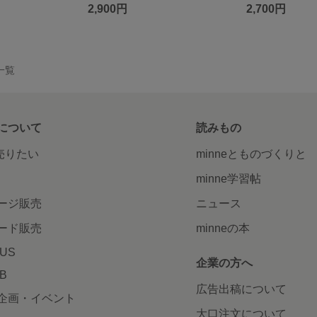
2,900円
2,700円
品一覧
について
読みもの
で売りたい
minneとものづくりと
minne学習帖
ージ販売
ニュース
ード販売
minneの本
LUS
企業の方へ
AB
広告出稿について
企画・イベント
大口注文について