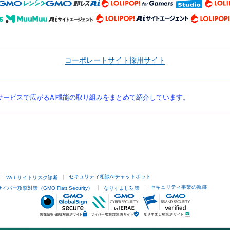
コーポレートサイト
採用サイト
ービスで広がるAI機能の取り組みをまとめて紹介しています。
セキュリティ相談AIチャットボット
Webサイトリスク診断
セキュリティ事業の軌跡
サイバー攻撃対策（GMO Flatt Security）
なりすまし対策