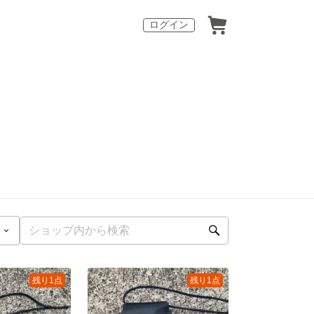
ログイン
残り1点
残り1点