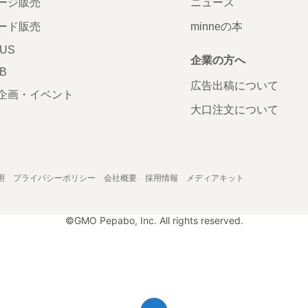
ージ販売
ニュース
ード販売
minneの本
LUS
企業の方へ
AB
広告出稿について
企画・イベント
大口注文について
用
プライバシーポリシー
会社概要
採用情報
メディアキット
©GMO Pepabo, Inc. All rights reserved.