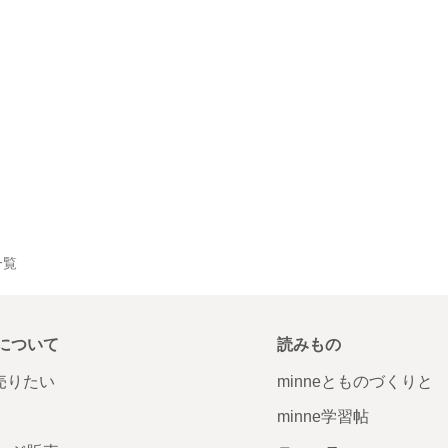
一覧
について
読みもの
で売りたい
minneとものづくりと
minne学習帖