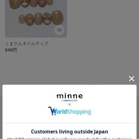
くまさんネイルチップ
540円
minne ホーム
SHIORI_KUMA'S GALLERY の作品一覧
minneを知る
minneについて
minneで買いたい