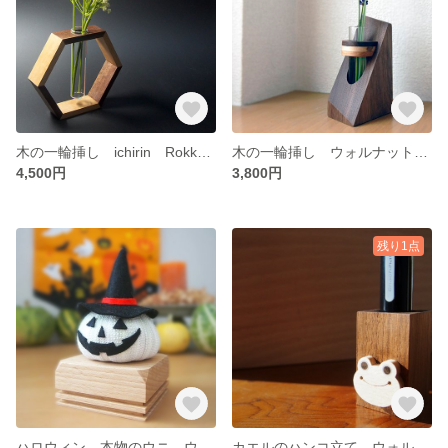
木の一輪挿し ichirin Rokkaku
木の一輪挿し ウォルナットスモール ichirin
4,500円
3,800円
残り1点
ハロウィン 本物のウニ ウニランタン
カエルのハンコ立て ウォルナット 送料無料