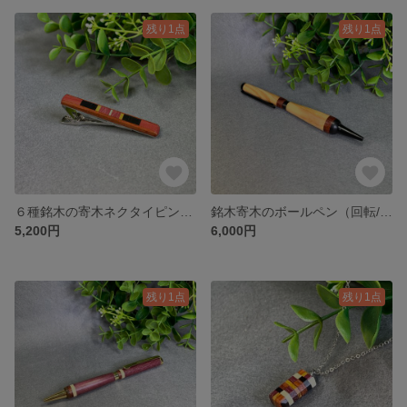
残り1点
残り1点
６種銘木の寄木ネクタイピン （No.1159)
銘木寄木のボールペン（回転/ツイスト式）オリーブウッド軸 No.1123
5,200円
6,000円
残り1点
残り1点