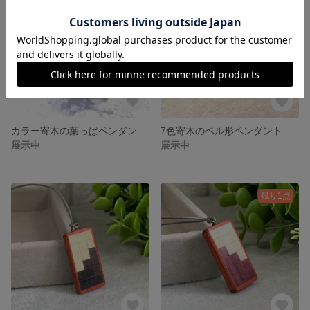
カラー寄木の葉っぱペンダント No.679 ＊売約済
7色寄木のベル形ペンダント No.688 ＊売約済
展示中
展示中
残り1点