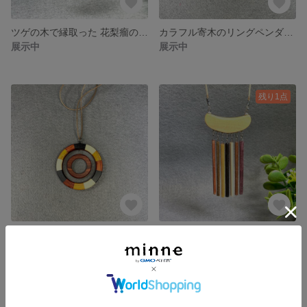
ツゲの木で縁取った 花梨瘤のペンダント No.894 売約済
カラフル寄木のリングペンダント：三角チャーム No,904
展示中
展示中
残り1点
カラフル寄木のリングペンダント・サークルチャーム No.905
カラフル銘木のスティックフリンジペンダント No.877
展示中
3,800円