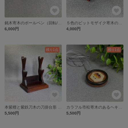
銘木寄木のボールペン（回転/ツイスト式）パープルハート軸 No.1124
５色のビットモザイク寄木のネックレス No.1113
6,000円
4,000円
残り1点
残り1点
本紫檀と紫鉄刀木の刀掛台形 万年筆架台 （二本掛け) No.1109
カラフル市松寄木のあるヘキサゴンペンダント No.1039
5,500円
5,500円