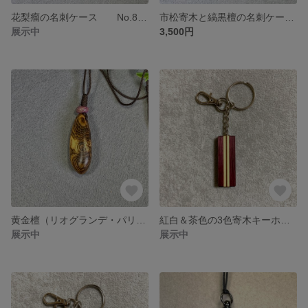
花梨瘤の名刺ケース No.836 売約済
市松寄木と縞黒檀の名刺ケース No.835
展示中
3,500円
黄金檀（リオグランデ・パリサンダー/ボコーテ）のウッドペンダント No.848
紅白＆茶色の3色寄木キーホルダー (no.608) ＊売約済
展示中
展示中