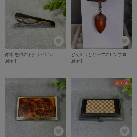
銘木 黒柿のネクタイピン No.866 ＊売約済
どんぐりとリーフのピンブローチ No.869
展示中
展示中
残り1点