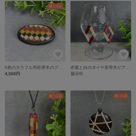
残り1点
5色のカラフル市松寄木のブローチ No.1020
赤紫と白のダイヤ形寄木ピアス No.1059
4,500円
展示中
残り1点
残り1点