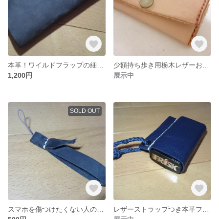
本革！ワイルドフラップの細長マルチポーチ(焦げ茶 × アンティークゴールド)
少額持ち歩き用栃木レザーおサイフ(アイボリー × 赤糸)
1,200円
展示中
SOLD OUT
スマホを傷つけたくない人のレザーストラップ(鈍色)
レザーストラップつき本革フリスクネオホルダー(紺)