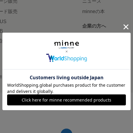
ージ販売
ニュース
ード販売
minneの本
LUS
企業の方へ
AB
広告出稿について
企画・イベント
大口注文について
用
プライバシーポリシー
会社概要
採用情報
メディアキット
©GMO Pepabo, Inc. All rights reserved.