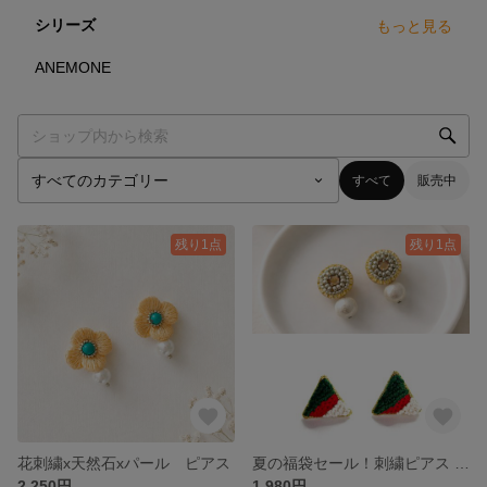
シリーズ
もっと見る
5
点
ANEMONE
すべて
販売中
残り1点
残り1点
花刺繍x天然石xパール ピアス
夏の福袋セール！刺繍ピアス セットC
2,250円
1,980円