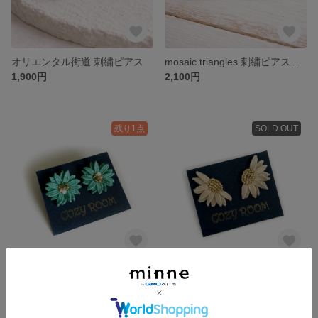
オリエンタル街道 刺繍ピアス
mosaic triangles 刺繍ピアス（ブラウンxイエロー）
1,900円
2,100円
残り1点
SOLD OUT
【noble flower】刺繍ピアス（ブルーグリーン）
【daisy】刺繍ピアス
2,400円
2,400円