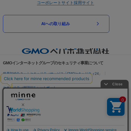
コーポレートサイト
採用サイト
AIへの取り組み
GMOインターネットグループのセキュリティ事業について
世界初総合ネットセキュリティサービス「GMOセキュリティ24」
パスワード漏洩診断
Webサイトリスク診断
セキュリティ相談AIチャットボット
実在証明・盗聴対策
サイバー攻撃対策（GMOサイバーセキュリティ byイエラエ）
サイバー攻撃対策（GMO Flatt Security）
なりすまし対策
セキュリティ事業の軌跡