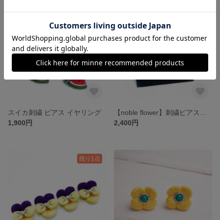
SOLD OUT
残り1点
スイカ刺繍 ピアス イヤリング
【noble flower】刺繍ピアス（コーラルピンク）
1,900円
2,400円
残り1点