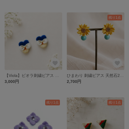
残り1点
【Viola】ビオラ刺繍ピアス （ネイビー）『特集掲載』
ひまわり 刺繍ピアス 天然石2wayキャッチ付き
3,000円
2,700円
残り1点
残り1点