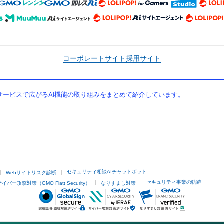
コーポレートサイト
採用サイト
ービスで広がるAI機能の取り組みをまとめて紹介しています。
セキュリティ相談AIチャットボット
Webサイトリスク診断
セキュリティ事業の軌跡
サイバー攻撃対策（GMO Flatt Security）
なりすまし対策