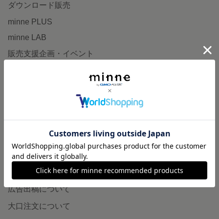
ダウンロード販売
minne PLUS
minne LAB
販売支援企画・イベント
読みもの
minneとものづくりと
minne学習帖
ニュース
minneの本
企業の方へ
広告出稿について
大口注文について