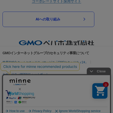
コーポレートサイト
採用サイト
AIへの取り組み
GMOインターネットグループのセキュリティ事業について
世界初総合ネットセキュリティサービス「GMOセキュリティ24」
パスワード漏洩診断
Webサイトリスク診断
セキュリティ相談AIチャットボット
実在証明・盗聴対策
サイバー攻撃対策（GMOサイバーセキュリティ byイエラエ）
サイバー攻撃対策（GMO Flatt Security）
なりすまし対策
セキュリティ事業の軌跡