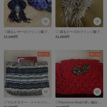
♡踊るレザーのフリンジ蘭ブローチ・Black♡
♡ 踊るビーズのフリンジ蘭ブローチ・Gold♡
21,000円
21,000円
残り1点
残り1点
♡マルチカラー・トートバッグ in Blue Lagoon♡
♡Flamenco Redの赤い編み込みクラッチ♡