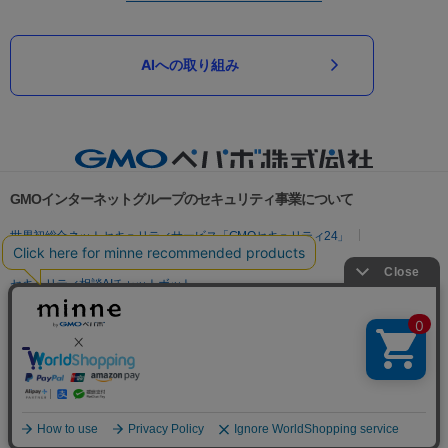
AIへの取り組み
GMOインターネットグループのセキュリティ事業について
世界初総合ネットセキュリティサービス「GMOセキュリティ24」
パスワード漏洩診断
Webサイトリスク診断
セキュリティ相談AIチャットボット
実在証明・盗聴対策
サイバー攻撃対策（GMOサイバーセキュリティ byイエラエ）
サイバー攻撃対策（GMO Flatt Security）
なりすまし対策
セキュリティ事業の軌跡