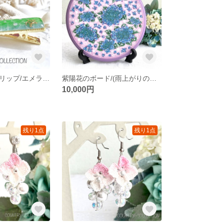
海塗りのヘアクリップ/エメラルド・オーシャン
紫陽花のボード/(雨上がりの額紫陽花)
10,000円
残り1点
残り1点