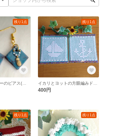
残り1点
残り1点
ターコイズカラーのピアス(パイン)
イカリとヨットの方眼編みドイリー(２枚1組)
400円
残り1点
残り1点