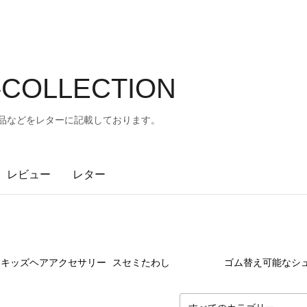
-COLLECTION
の作品などをレターに記載しております。
レビュー
レター
18
点
3
点
13
キッズヘアアクセサリー
スセミたわし
ゴム替え可能なシ