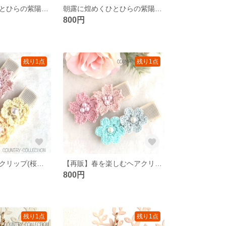
朝露に煌めくひとひらの紫陽花イヤリング(ピンク)
朝露に煌めくひとひらの紫陽花ピアス(ピンク)
800円
残り1点
残り1点
春を楽しむヘアクリップ(桜とお花のＢセット)
【再販】春を楽しむヘアクリップ /桜とお花のＣセット
800円
残り1点
残り1点