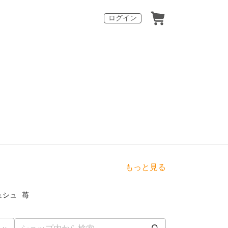
ログイン
もっと見る
点
7
点
ュシュ
苺