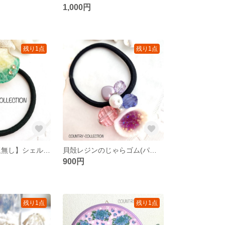
1,000円
残り1点
残り1点
【在庫限り/再販無し】シェル型 海塗りヘアゴム (グリーン系)
貝殻レジンのじゃらゴム(パープル)
900円
残り1点
残り1点