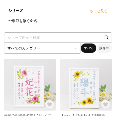
シリーズ
もっと見る
5
点
〜季節を繋ぐ命名書〜
すべて
販売中
薔薇の刺繍命名書 | A5サイズ
【new!!】ひまわりの刺繍命名書｜A5サイズ｜ベースデザイン