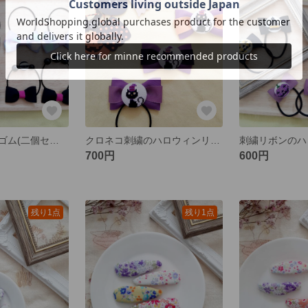
ハロウィンヘアゴム(二個セットの値段です)
クロネコ刺繍のハロウィンリボンヘアゴム(この中から１つの値段)
700円
600円
残り1点
残り1点