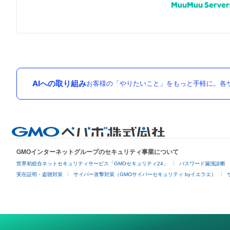
AIへの取り組み
お客様の「やりたいこと」をもっと手軽に。各サ
GMOインターネットグループのセキュリティ事業について
世界初総合ネットセキュリティサービス「GMOセキュリティ24」
パスワード漏洩診断
実在証明・盗聴対策
サイバー攻撃対策（GMOサイバーセキュリティ byイエラエ）