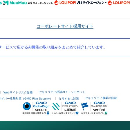
コーポレートサイト
採用サイト
ービスで広がるAI機能の取り組みをまとめて紹介しています。
セキュリティ相談AIチャットボット
Webサイトリスク診断
セキュリティ事業の軌跡
サイバー攻撃対策（GMO Flatt Security）
なりすまし対策