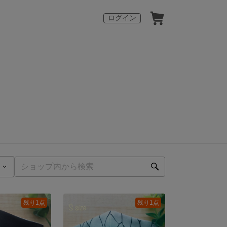
ログイン
残り1点
残り1点