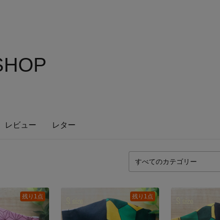
 SHOP
レビュー
レター
残り1点
残り1点