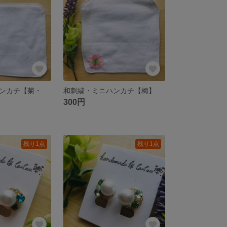
和刺繍・ミニハンカチ【菊・青】
和刺繍・ミニハンカチ【梅】
300円
残り1点
残り1点