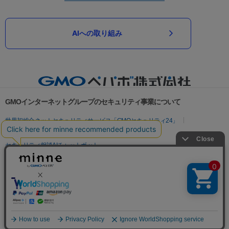
AIへの取り組み
GMOインターネットグループのセキュリティ事業について
世界初総合ネットセキュリティサービス「GMOセキュリティ24」
パスワード漏洩診断
Webサイトリスク診断
セキュリティ相談AIチャットボット
実在証明・盗聴対策
サイバー攻撃対策（GMOサイバーセキュリティ byイエラエ）
サイバー攻撃対策（GMO Flatt Security）
なりすまし対策
セキュリティ事業の軌跡