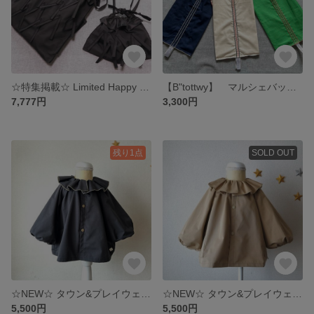
☆特集掲載☆ Limited Happy Bag 【ピロピロ】 ドローストリングスセット2026 巾着トート&巾着ポシェット ブラック
【B"tottwy】 マルシェバッグ ~cotton mate~ Mサイズ
7,777円
3,300円
残り1点
SOLD OUT
☆NEW☆ タウン&プレイウェア 【シレー】スモックジャンパー フリルカラー ベビーM, L Black
☆NEW☆ タウン&プレイウェア 【シレー】スモックジャンパー フリルカラー ベビーM, L Camel beige➕Beige
5,500円
5,500円