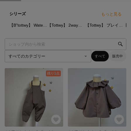
シリーズ
もっと見る
14
点
6
点
7
点
【B"tottwy】 Water repellent
【Tottwy】 2wayウェア (メモリーツイル)
【Tottwy】 プレイウェア （チェック）
すべて
販売中
残り1点