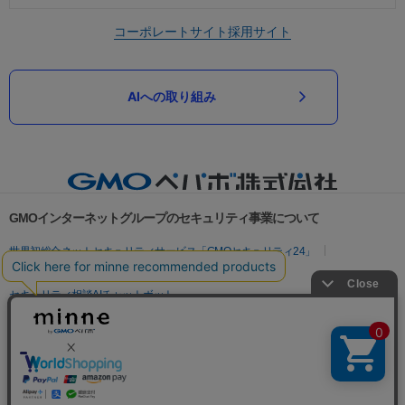
コーポレートサイト
採用サイト
AIへの取り組み
GMOインターネットグループのセキュリティ事業について
世界初総合ネットセキュリティサービス「GMOセキュリティ24」
パスワード漏洩診断
Webサイトリスク診断
セキュリティ相談AIチャットボット
実在証明・盗聴対策
サイバー攻撃対策（GMOサイバーセキュリティ byイエラエ）
サイバー攻撃対策（GMO Flatt Security）
なりすまし対策
セキュリティ事業の軌跡