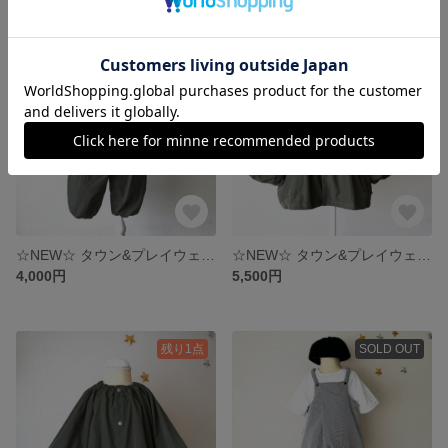
残り1点
残り1点
☆NEW☆ タウン&プレイウェア 【メモリー】オーバーオール ベビーM, L Olive green
☆NEW☆ タウン&プレイウェア 【メモリー】スモックジャンパー フリルカラー ベビーM, L Olive green
4,000円
5,500円
残り1点
SOLD OUT