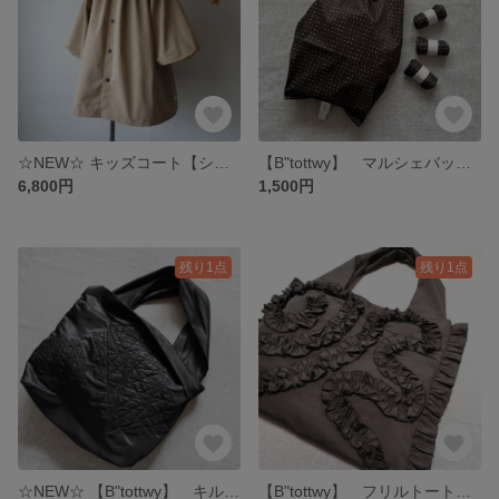
☆NEW☆ キッズコート【シレー】スモックコート ビッグフリルカラー キッズサイズS(100~120) キャメルベージュ
【B"tottwy】 マルシェバッグ エコバッグ Mサイズ ドットブラック
6,800円
1,500円
残り1点
残り1点
☆NEW☆ 【B"tottwy】 キルティング2way トートバッグ~ Quilting mate ~ Lサイズ Black
【B"tottwy】 フリルトート ビッグトート ~Artistic mate~ Lサイズ Black