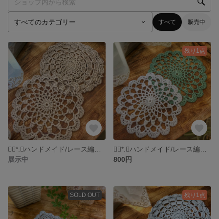
すべて
販売中
残り1点
❁⃘*.ﾟハンドメイド/レース編み/かぎ編み/ドイリー2点セット⑤❁⃘*.
❁⃘*.ﾟハンドメイド/レース編み/かぎ編み/ドイリー2点セット④❁⃘*.
展示中
800円
SOLD OUT
残り1点