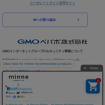
コーポレートサイト
採用サイト
AIへの取り組み
GMOインターネットグループのセキュリティ事業について
世界初総合ネットセキュリティサービス「GMOセキュリティ24」
パスワード漏洩診断
Webサイトリスク診断
セキュリティ相談AIチャットボット
実在証明・盗聴対策
サイバー攻撃対策（GMOサイバーセキュリティ byイエラエ）
サイバー攻撃対策（GMO Flatt Security）
なりすまし対策
セキュリティ事業の軌跡