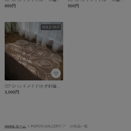
800円
500円
SOLD OUT
❁⃘*.ﾟハンドメイド/かぎ針編み/マルチクロス❁⃘*.ﾟ
3,000円
minne ホーム
POPO'S GALLERY♡*゜ の作品一覧