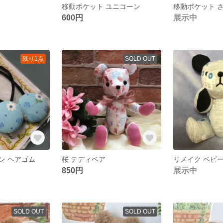
移動ポケット ユニコーン
移動ポケット 
600円
展示中
残り1点
SOLD OUT
ン ヘアゴム
桜 テディベア
リメイク ベビ
850円
展示中
SOLD OUT
SOLD OUT