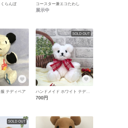
さくらんぼ
コースター兼エコたわし
展示中
SOLD OUT
ー服 テディベア
ハンドメイド ホワイト テディベア
700円
SOLD OUT