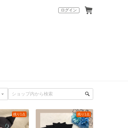
ログイン
残り1点
残り1点