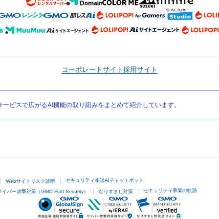
コーポレートサイト
採用サイト
ービスで広がるAI機能の取り組みをまとめて紹介しています。
セキュリティ相談AIチャットボット
Webサイトリスク診断
セキュリティ事業の軌跡
サイバー攻撃対策（GMO Flatt Security）
なりすまし対策