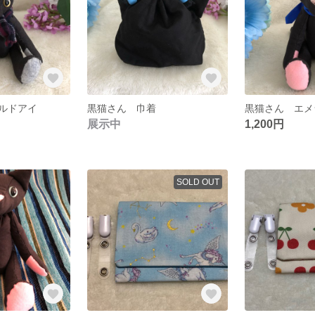
ルドアイ
黒猫さん 巾着
黒猫さん エメ
展示中
1,200円
SOLD OUT