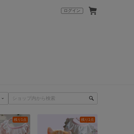
ログイン
残り1点
残り1点