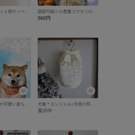
プチサイズ☆ペット用ティペットマフラーふわモコフリーススナップボタンネックウォーマー/フリルレース/超小型犬猫
調節可能☆小悪魔コウモリの羽パープルブラック☆シュシュ首飾りゴム首輪/小型犬中型犬猫ペット/ハロウィンパーティー
560円
フリルやレースが可愛い楽ちんゴムバンダナスカーフ/レッド和柄小型犬中型犬猫男の子女の子
犬服＊エンジェル♪天使の羽根&レースタンクトップ/3S/バニラアイボリーホワイト/花柄/男の子女の子
展示中