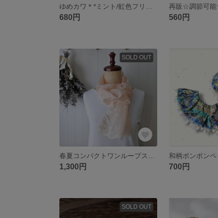
ゆめカワ＊*ミント/虹色フリルレースモチーフおめかしスタイ首輪/アジャスター調節/超小型犬ウサギ猫
680円
560円
SOLD OUT
春夏コンパクトワンループストール＊透け感フェミニン軽やかスカーフ/スカラップ刺繍/リボン
1,300円
700円
SOLD OUT