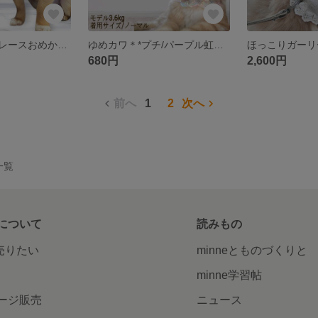
ポンポンフリルレースおめかしスタイ首輪首飾り/カットワークレースチェック柄/アジャスター調節/小型犬ウサギ猫
ゆめカワ＊*プチ/パープル虹色フリルレースモチーフおめかしスタイ首輪/アジャスター調節/小型犬ウサギ猫
680円
2,600円
前へ
1
2
次へ
一覧
について
読みもの
で売りたい
minneとものづくりと
minne学習帖
ージ販売
ニュース