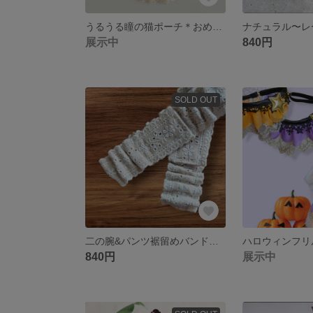
うるうる瞳の猫ポーチ＊おめかしレーススタイ＊ネコ/ふわもこフリースボア
展示中
840円
SOLD OUT
二の腕&パンツ裾留めバンド〜マジックテープで調節可ナチュラルレース刺繍リネン麻/ソフトゴムアームバンド
840円
展示中