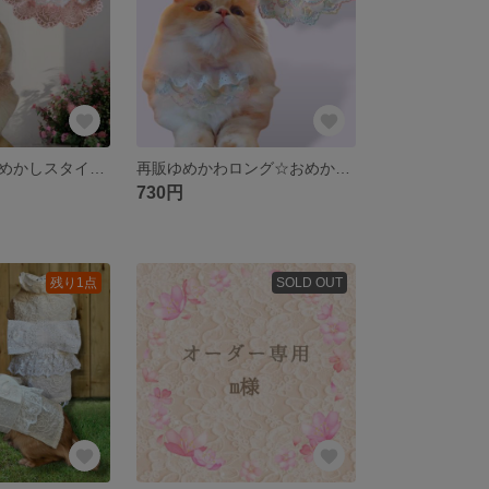
フリルレースおめかしスタイ首輪/アジャスター調節/超小型犬ウサギ猫
再販ゆめかわロング☆おめかしスタイ首輪/刺繍レースティアードフリル/アジャスター調節/超小型犬猫/男の子女の子
730円
残り1点
SOLD OUT