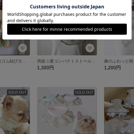
SOLD OUT
SOLD OUT
保冷剤が入る♪前ゴム結びタイプクールネックバンダナマイクロファイバータオル✕動物柄コットンレース/レディース
再販☆夏コンパクトストール＊麻のふわっと軽やかスカーフ片方輪っか/透かしレース/リネンガーゼメッシュ
1,300円
1,200円
SOLD OUT
SOLD OUT