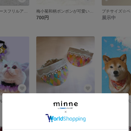
ナチュラル〜レースフリルアームバンドコットン/オリーブ
梅小菊和柄ポンポンが可愛いワンコシュシュスタイ/レッド/中型犬柴犬女の子
700円
展示中
ハロウィンフリルレースおめかしスタイ首輪首飾り/刺繍レース星モチーフ/パープルオレンジ/アジャスター調節/小型犬ウサギ猫
保冷剤が入る♪癒やしの動物たち＆ポンポンでおめかしクールネックバンダナコットン＆リネン/楽ちんゴム調節/小型犬中型犬
展示中
展示中