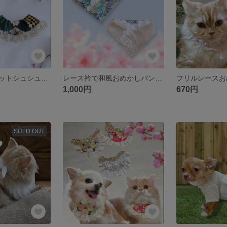
和柄ポンポンペットシュシュスタイ/超小型犬猫/男の子お花見こどもの日
レース衿で和風おめかしバンダナリバーシブル/和柄ペットスタイ綿麻/超小型犬猫男の子/お内裏さまひな祭りこどもの日
1,000円
670円
SOLD OUT