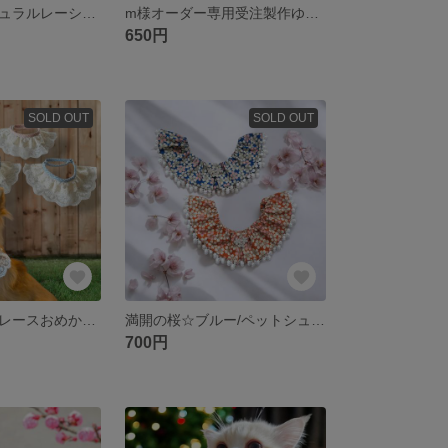
一点限り☆ナチュラルレーシー浴衣犬服フラワー刺繍アイボリークリームゆらゆらモチーフ/女の子/SS
m様オーダー専用受注製作ゆめカワ＊*ミント/虹色フリルレースモチーフおめかしスタイ首輪/アジャスター調節
650円
SOLD OUT
SOLD OUT
ポンポンフリルレースおめかしスタイ首輪首飾り/プチサイズ/ブルー/刺繍チェック柄テープ/アジャスター調節/超小型犬ウサギ猫
満開の桜☆ブルー/ペットシュシュスタイ/和柄ポンポン/男の子女の子/中型犬柴犬小型犬猫
700円