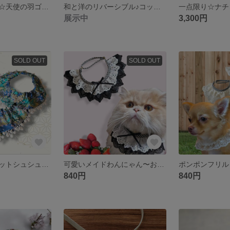
再販☆調節可能☆天使の羽ゴールドシルバー☆エンジェルシュシュ首飾りゴム首輪/超小型犬猫ペット/記念日誕生日パーティー
和と洋のリバーシブル♪コットンレースフリルペット用スタイ首飾り/ナチュラル✕和柄/小型犬猫
展示中
3,300円
SOLD OUT
SOLD OUT
和柄ポンポンペットシュシュスタイ/超小型犬猫/男の子ひな祭りお内裏さまこどもの日
可愛いメイドわんにゃん〜おめかしスタイ首輪首飾り/リボンブラックレースチェック柄/アジャスター調節/超小型犬ウサギ猫
840円
840円