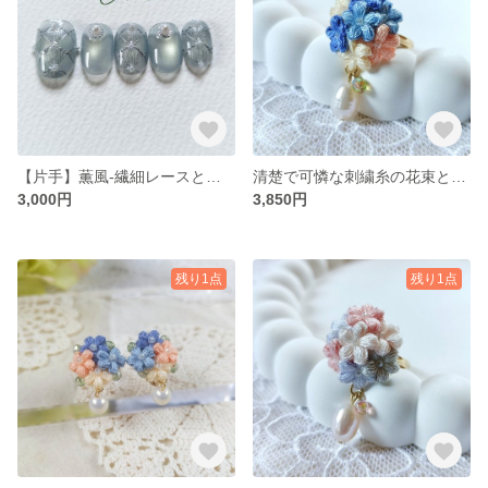
【片手】薫風-繊細レースとパールのくすみ水色ネイル- /スパンコール/ネイルチップ
清楚で可憐な刺繍糸の花束と淡水パールのリング/青 コーラルオレンジ パステルイエロー/フリーサイズ/一点もの
3,000円
3,850円
残り1点
残り1点