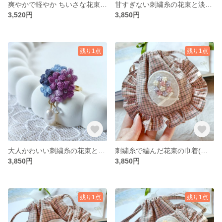
爽やかで軽やか ちいさな花束とパールNo.3/刺繍糸イヤリング・ピアス/ガラスビーズ 青 ブルー コーラルオレンジ
甘すぎない刺繍糸の花束と淡水パールのリング/ベビーピンク/フリーサイズ/一点もの
3,520円
3,850円
残り1点
残り1点
大人かわいい刺繍糸の花束と淡水パールのリング/青紫/フリーサイズ/一点もの
刺繍糸で編んだ花束の巾着(小さめ)白×ピンク×薄紫 白サテンリボン/リップケース/小物入れ/アクセサリーケース/チェック柄/一点もの
3,850円
3,850円
残り1点
残り1点