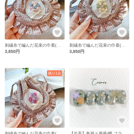
刺繍糸で編んだ花束の巾着(小さめ)ピンク×水色 白サテンリボン/リップケース/小物入れ/アクセサリーケース/チェック柄/一点もの
刺繍糸で編んだ花束の巾着(小さめ)黄×緑 白サテンリボン/リップケース/小物入れ/アクセサリーケース/チェック柄/一点もの
3,850円
3,850円
残り1点
刺繍糸で編んだ花束の巾着(小さめ)ピンク×紫 白サテンリボン/リップケース/小物入れ/アクセサリーケース/チェック柄/一点もの
【片手】鳥籠と薔薇/蝶 フラワー お花/ホログラム/くすみブルー水色マグネット/ネイルチップ