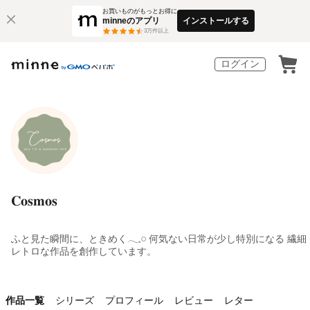
お買いものがもっとお得に
minneのアプリ
インストールする
3
万件以上
ログイン
𝐂𝐨𝐬𝐦𝐨𝐬
ふと見た瞬間に、ときめく𓂃‪𓈒𓏸⁡ 何気ない日常が少し特別になる 繊細
レトロな作品を創作しています。
作品一覧
シリーズ
プロフィール
レビュー
レター