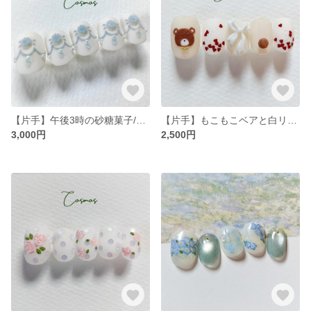
【片手】午後3時の砂糖菓子/花 フラワー パール フレンチガーリー 白 水色 春ネイル/マットネイル/カラフルレトロなネイルチップ
【片手】もこもこベアと白リボン/アニマル くま/ブラウン ベージュ 春ネイル/マットネイル/カラフルレトロなネイルチップ
3,000円
2,500円