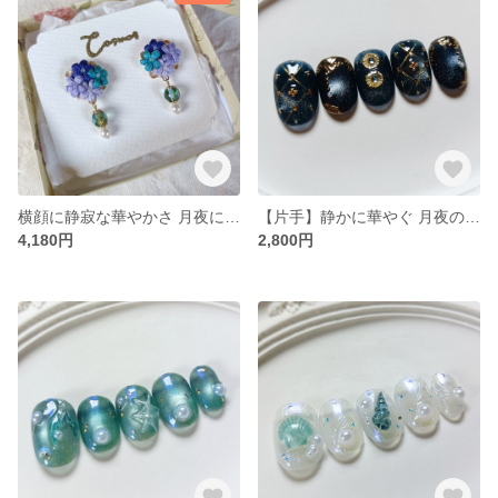
横顔に静寂な華やかさ 月夜に眠る魔法 刺繍糸の花束イヤリング・ピアス /スパンコール/レース編み
【片手】静かに華やぐ 月夜の魔法/千夜一夜 カラフルレトロなネイルチップ
4,180円
2,800円