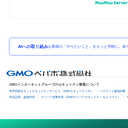
AIへの取り組み
お客様の「やりたいこと」をもっと手軽に。各サ
GMOインターネットグループのセキュリティ事業について
世界初総合ネットセキュリティサービス「GMOセキュリティ24」
パスワード漏洩診断
実在証明・盗聴対策
サイバー攻撃対策（GMOサイバーセキュリティ byイエラエ）