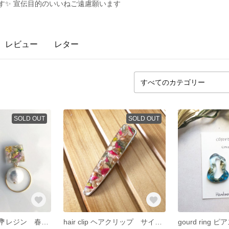
です✨ 宣伝目的のいいねご遠慮願います
レビュー
レター
SOLD OUT
SOLD OUT
ドライフラワー💐レジン 春色 金箔 パール ピアス イヤリング
hair clip ヘアクリップ サイズ：縦7.5㎝×横1.5㎝