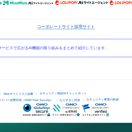
コーポレートサイト
採用サイト
ービスで広がるAI機能の取り組みをまとめて紹介しています。
セキュリティ相談AIチャットボット
Webサイトリスク診断
セキュリティ事業の軌跡
サイバー攻撃対策（GMO Flatt Security）
なりすまし対策