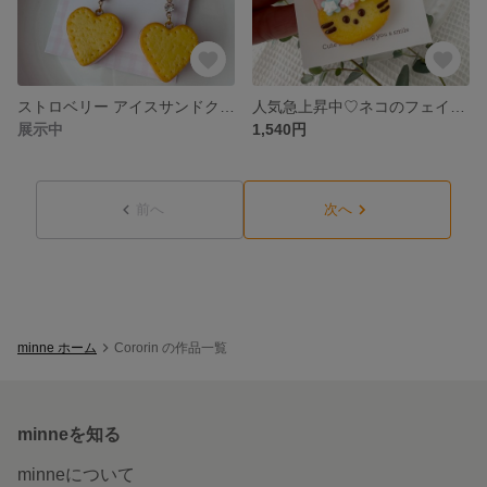
ストロベリー アイスサンドクッキー ピアス ・ イヤリング 金属アレルギー対応 ピンク いちご フェイクスイーツ
人気急上昇中♡ネコのフェイククッキーキーホルダー お魚クッキーチャーム付き(取り外し可)
展示中
1,540円
前へ
次へ
minne ホーム
Cororin の作品一覧
minneを知る
minneについて