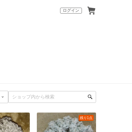
ログイン
残り1点