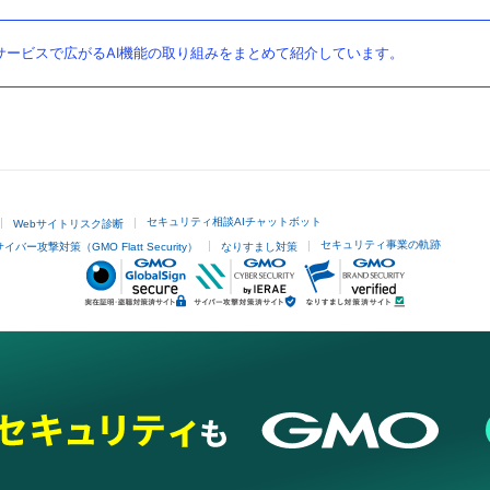
ービスで広がるAI機能の取り組みをまとめて紹介しています。
セキュリティ相談AIチャットボット
Webサイトリスク診断
セキュリティ事業の軌跡
サイバー攻撃対策（GMO Flatt Security）
なりすまし対策