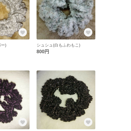
ー)
シュシュ(白もふわもこ)
800円