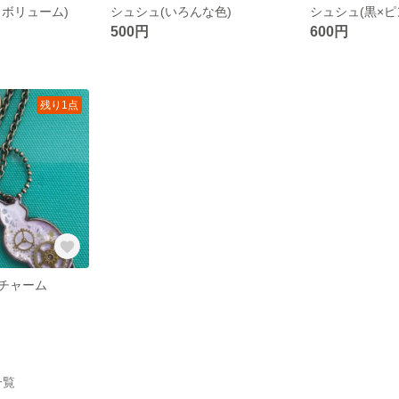
メボリューム)
シュシュ(いろんな色)
シュシュ(黒×ピ
500円
600円
残り1点
チャーム
一覧