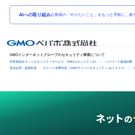
AIへの取り組み
お客様の「やりたいこと」をもっと手軽に。各サ
GMOインターネットグループのセキュリティ事業について
世界初総合ネットセキュリティサービス「GMOセキュリティ24」
パスワード漏洩診断
実在証明・盗聴対策
サイバー攻撃対策（GMOサイバーセキュリティ byイエラエ）