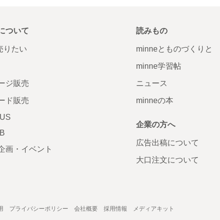
について
読みもの
で売りたい
minneとものづくりと
minne学習帖
ージ販売
ニュース
ード販売
minneの本
LUS
企業の方へ
AB
広告出稿について
企画・イベント
大口注文について
用
プライバシーポリシー
会社概要
採用情報
メディアキット