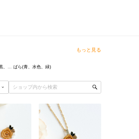
もっと見る
点
33
点
ばら(白、グレー、黒、虹、グラデーション)
ばら(青、水色、緑)