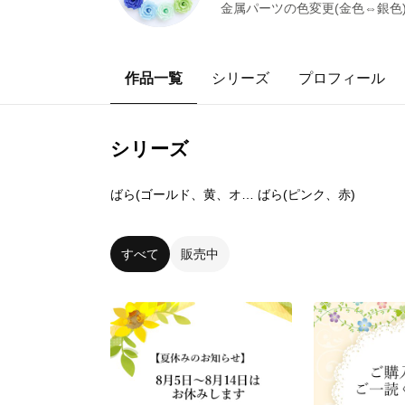
金属パーツの色変更(金色⇔銀色
作品一覧
シリーズ
プロフィール
シリーズ
33
点
56
点
ばら(ゴールド、黄、オレンジ)
ばら(ピンク、赤)
すべて
販売中