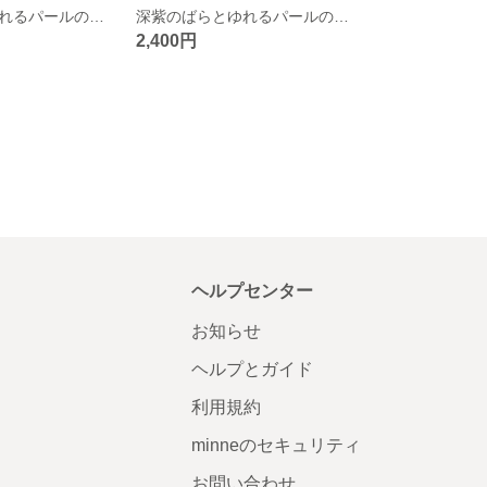
深紫のばらとゆれるパールのネックレス つまみ細工 正絹羽二重 シルク
深紫のばらとゆれるパールの耳飾り つまみ細工 正絹羽二重 シルク
2,400円
ヘルプセンター
お知らせ
ヘルプとガイド
利用規約
minneのセキュリティ
お問い合わせ