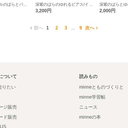
ディープパープルのばらとパールのピアス/イヤリング つまみ細工 正絹羽二重 シルク
深紫のばらのゆれるピアス/イヤリング つまみ細工 正絹羽二重 シルク
3,200円
2,000円
前へ
1
2
3
9
次へ
...
について
読みもの
で売りたい
minneとものづくりと
minne学習帖
ージ販売
ニュース
ード販売
minneの本
LUS