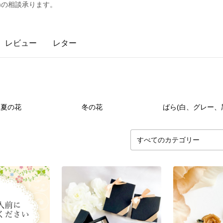
)の相談承ります。
レビュー
レター
43
点
29
点
31
夏の花
冬の花