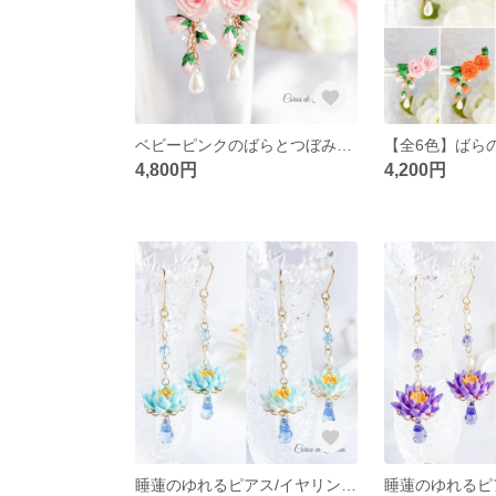
ベビーピンクのばらとつぼみのゆれるピアス/イヤリング つまみ細工 正絹羽二重 シルク
4,800円
4,200円
睡蓮のゆれるピアス/イヤリング(ライトブルー) つまみ細工 正絹羽二重 シルク