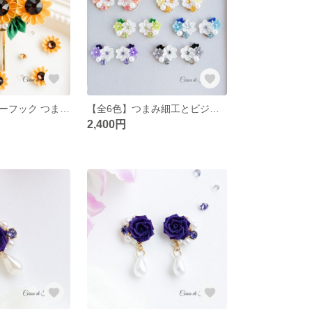
ひまわりのポニーフック つまみ細工 正絹羽二重 シルク
【全6色】つまみ細工とビジューのピアス/イヤリング 正絹羽二重 シルク
2,400円