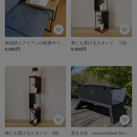
無垢材とアイアンの軽量サイドテーブル / ブラウン / 45×30×52cm/ 完成品 / 父の日 / コーヒーテーブル シェルフ / 新生活 インテリア / 収納 / 台所 リビング
角にも置けるスタンド ２段シェルフ 無垢材 収納 アイアン 父の日
8,980円
9,980円
角にも置けるスタンド 3段シェルフ 無垢材 収納 アイアン 父の日
焚き火台 - cacomi-black fire - 組立15秒、オシャレな黒皮鉄の焚き火台！！