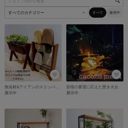
すべて
販売中
無垢材&アイアンのスリッパラック
皆様の要望に応えた焚き火台！！ cacomi mesh / コンパクト 焚き火台 黒皮鉄 / 組立簡単 軽量 / アウトドア
展示中
展示中