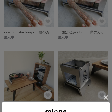
- cacomi star long - 薪のカット不要！！ そのまま上から横から薪を入れるだけ！ おしゃれな焚火台
囲(かこみ) long 薪のカット不要！！ そのまま上から横から薪を入れるだけ！ おしゃれな焚火台
展示中
展示中
- cacomi-home - 自宅でキャンプ、旅館気分を感じれる！！ 防災用としてもオススメです！ おしゃれな自宅用コンロ 国産 家コンロ ファイヤー 旅館 一人旅館 初心者 女性 キャンパー
囲 ～かこみ～ （S）ファイアーパネル ソロキャンプ ソロ ツーリング 山登り BBQ バーベキュー コンロ 焚き火台 焚き火 折り畳み おりたたみ コンパクト
展示中
9,800円