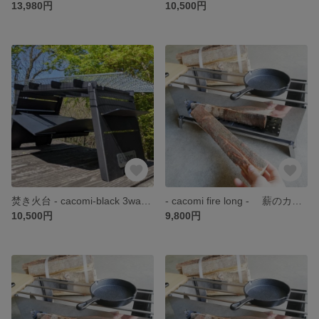
13,980円
10,500円
焚き火台 - cacomi-black 3ways - 焚火、炭火、キャンプファイヤー全て出来ます！ 組立15秒、オシャレな黒皮鉄の焚き火台！！
- cacomi fire long - 薪のカット不要！！ そのまま上から横から薪を入れるだけ！ おしゃれな焚火台
10,500円
9,800円