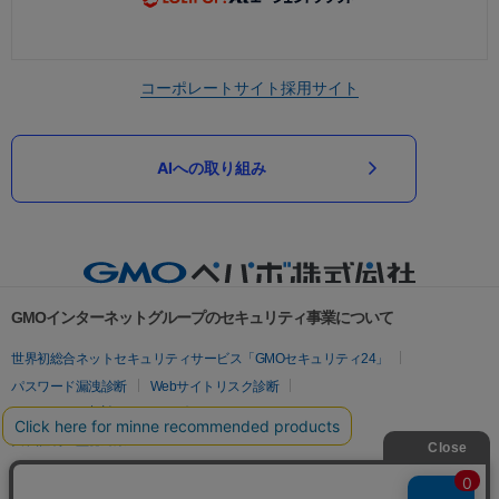
コーポレートサイト
採用サイト
AIへの取り組み
GMOインターネットグループのセキュリティ事業について
世界初総合ネットセキュリティサービス「GMOセキュリティ24」
パスワード漏洩診断
Webサイトリスク診断
セキュリティ相談AIチャットボット
実在証明・盗聴対策
サイバー攻撃対策（GMOサイバーセキュリティ byイエラエ）
サイバー攻撃対策（GMO Flatt Security）
なりすまし対策