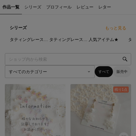
作品一覧
シリーズ
プロフィール
レビュー
レター
シリーズ
もっと見る
70
点
2
点
18
点
タティングレース（２）
タティングレース【finaシリーズ】
人気アイテム★
すべて
販売中
残り1点