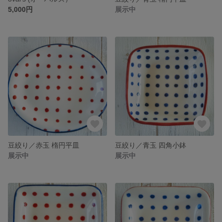
5,000円
展示中
豆絞り／赤玉 楕円平皿
豆絞り／青玉 四角小鉢
展示中
展示中