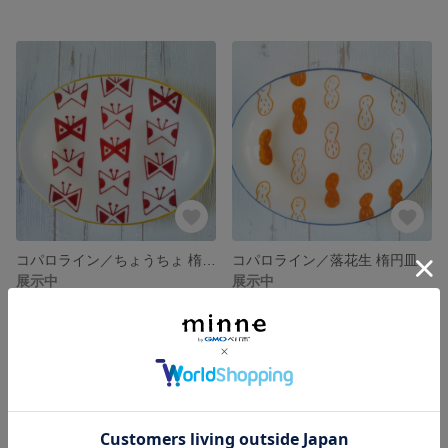
コパロライン／ちょうちょ 楕円皿
コパロライン／落花生 楕円皿
展示中
展示中