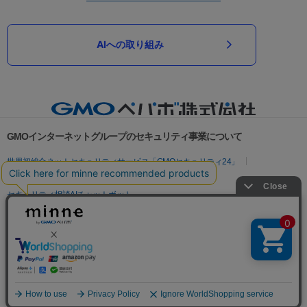
AIへの取り組み
GMOインターネットグループのセキュリティ事業について
世界初総合ネットセキュリティサービス「GMOセキュリティ24」
パスワード漏洩診断
Webサイトリスク診断
セキュリティ相談AIチャットボット
実在証明・盗聴対策
サイバー攻撃対策（GMOサイバーセキュリティ byイエラエ）
サイバー攻撃対策（GMO Flatt Security）
なりすまし対策
セキュリティ事業の軌跡