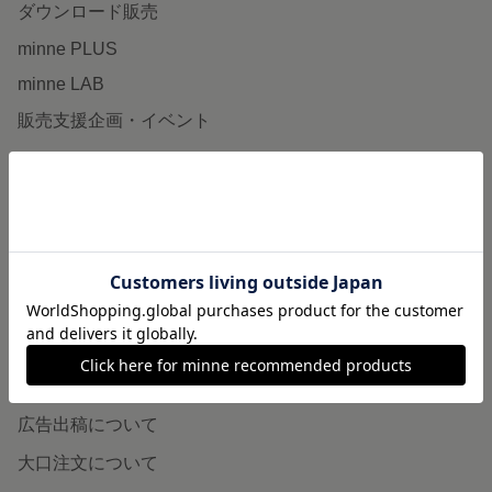
ダウンロード販売
minne PLUS
minne LAB
販売支援企画・イベント
読みもの
minneとものづくりと
minne学習帖
ニュース
minneの本
企業の方へ
広告出稿について
大口注文について