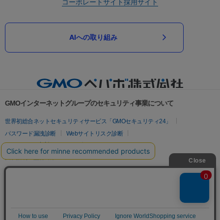
コーポレートサイト
採用サイト
AIへの取り組み
GMOインターネットグループのセキュリティ事業について
世界初総合ネットセキュリティサービス「GMOセキュリティ24」
パスワード漏洩診断
Webサイトリスク診断
セキュリティ相談AIチャットボット
実在証明・盗聴対策
サイバー攻撃対策（GMOサイバーセキュリティ byイエラエ）
サイバー攻撃対策（GMO Flatt Security）
なりすまし対策
セキュリティ事業の軌跡