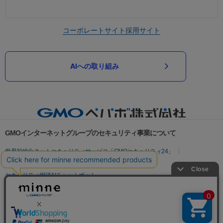
コーポレートサイト
採用サイト
AIへの取り組み
GMOインターネットグループのセキュリティ事業について
世界初総合ネットセキュリティサービス「GMOセキュリティ24」
パスワード漏洩診断
Webサイトリスク診断
セキュリティ相談AIチャットボット
実在証明・盗聴対策
サイバー攻撃対策（GMOサイバーセキュリティ byイエラエ）
サイバー攻撃対策（GMO Flatt Security）
なりすまし対策