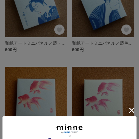
和紙アートミニパネル／藍・歌麿「高名美人六家撰・難波屋おきた」／パブリックドメイン集
和紙アートミニパネル／藍色写楽「三代目大谷鬼次の奴江戸兵衛」／パブリックドメイン集
600円
600円
和紙アートミニパネル／小原古邨「ベールテイル金魚 2匹」より（ブルー）／パブリックドメイン集
和紙アートミニパネル／小原古邨「ベールテイル金魚 2匹」より（イエロー）／パブリックドメイン集