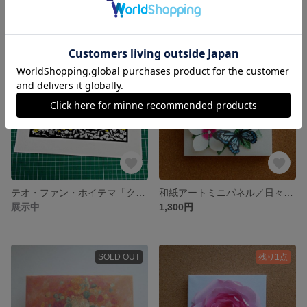
500円
500円
残り1点
テオ・ファン・ホイテマ「クジャク (1877–1903)」 / Theo van Hoytema_Pauw (in or before 1877–1903)
和紙アートミニパネル／日々草と青い揚羽蝶
展示中
1,300円
SOLD OUT
残り1点