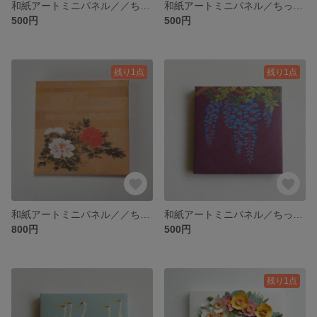
和紙アートミニパネル／／ちっちゃな「蒔絵の金魚たち」ⒸAkihiko Kobayashi
和紙アートミニパネル／ちっちゃな「金魚」ⒸAkihiko Kobayashi
500円
500円
残り1点
残り1点
和紙アートミニパネル／／ちっちゃな孔雀牡丹図の「牡丹」円山応挙／パブリックドメイン集
和紙アートミニパネル／ちっちゃな「蒔絵のふじ」🄫Kyouko Tanaka
800円
500円
残り1点