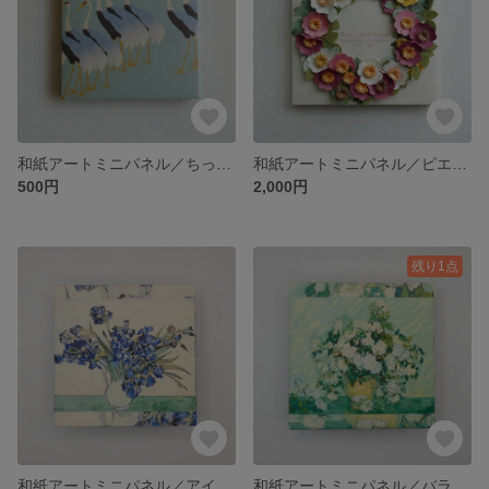
和紙アートミニパネル／ちっちゃな「群鶴」🄫Kyouko Tanaka
和紙アートミニパネル／ピエール=ジョゼフ・ルドゥーテ「Les Roses」／パブリックドメイン集
500円
2,000円
残り1点
和紙アートミニパネル／アイリスと花瓶（Vase with Irises）／パブリックドメイン集
和紙アートミニパネル／バラ、1890年。(Roses, 1890. )／パブリックドメイン集