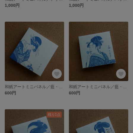
1,000円
1,000円
和紙アートミニパネル／藍・歌麿「青楼六家選 - 装い」／パブリックドメイン集
和紙アートミニパネル／藍・歌麿「婦女人相十品・ポッピンを吹く娘」／パブリックドメイン集
600円
600円
残り1点