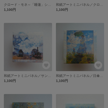
クロード・モネ～「睡蓮」シリーズ～Ⅰ／モネ「睡蓮」／パブリックドメイン集
和紙アートミニパネル／クロード・モネ「印象、日の出」（Impression, Sunrise）／パブリックドメイン集
1,100円
1,100円
和紙アートミニパネル／サン・ラザール駅：列車の到着（The Gare Saint-Lazare, arrival of a train）／パブリックドメイン集
和紙アートミニパネル／日傘を差す女性 - モネ夫人とその息子（Woman with a Parasol – Madame Monet and Her Son）／パブリックドメイン集
1,100円
1,100円