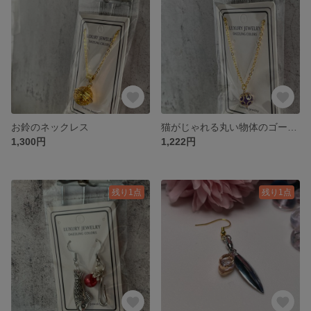
お鈴のネックレス
猫がじゃれる丸い物体のゴールドネックレス ネコの日限定特価
1,300円
1,222円
残り1点
残り1点