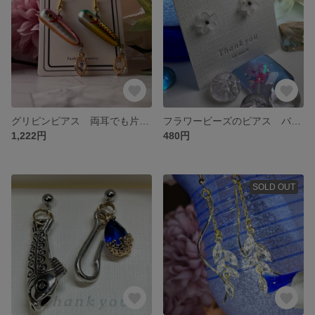
グリピンピアス 両耳でも片耳でもパートナーとのシェア ペアルック グリーンとピンクのルアーピアス ネコの日限定特価
フラワービーズのピアス バレンタイン 母の日 入園 入学 卒業 シンプル 若く 金属アレルギー対応 レディース ピアス お花 ラッキーえびす
1,222円
480円
SOLD OUT