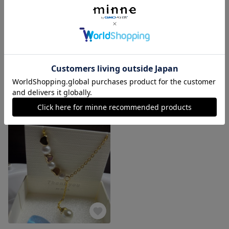
揺れる枝葉のゴールドリーフとブルービジューチャームのピアス レディースピアス ゴールド リーフ 限定 専用 バレンタイン 卒業 入園 入学 ラッキーえびす
完売スノーピア レディースピアス パールピアス ゴールドド 限定 専用 バレンタイン 卒業 入園 入学 母の日
1,450円
展示中