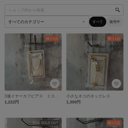
すべて
販売中
残り1点
残り1点
3連イヤーカフピアス ミスリル
小さなネコのネックレス
1,222円
1,300円
SOLD OUT
残り1点