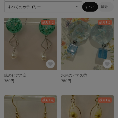
すべて
販売中
残り1点
残り1点
緑のピアス⑧
水色のピアス⑦
750円
750円
残り1点
残り1点