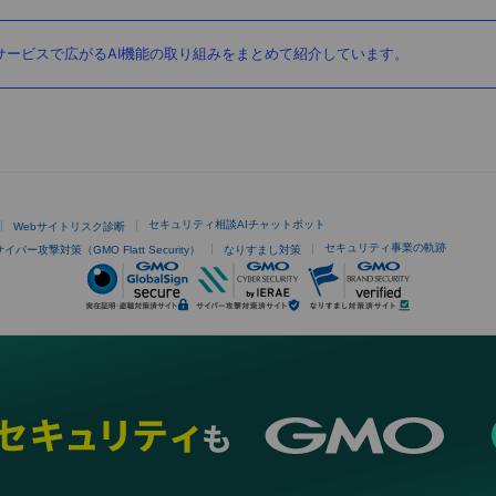
ービスで広がるAI機能の取り組みをまとめて紹介しています。
セキュリティ相談AIチャットボット
Webサイトリスク診断
セキュリティ事業の軌跡
サイバー攻撃対策（GMO Flatt Security）
なりすまし対策