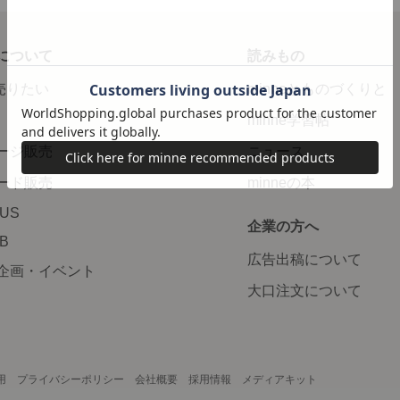
について
読みもの
で売りたい
minneとものづくりと
minne学習帖
ージ販売
ニュース
ード販売
minneの本
LUS
企業の方へ
AB
広告出稿について
企画・イベント
大口注文について
用
プライバシーポリシー
会社概要
採用情報
メディアキット