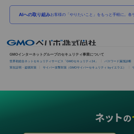
AIへの取り組み
お客様の「やりたいこと」をもっと手軽に。各サ
GMOインターネットグループのセキュリティ事業について
世界初総合ネットセキュリティサービス「GMOセキュリティ24」
パスワード漏洩診断
実在証明・盗聴対策
サイバー攻撃対策（GMOサイバーセキュリティ byイエラエ）