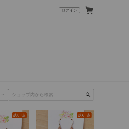
ログイン
残り1点
残り1点