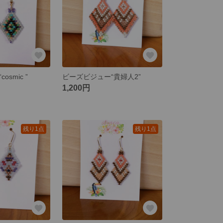
smic ”
ビーズビジュー“貴婦人2”
1,200円
残り1点
残り1点