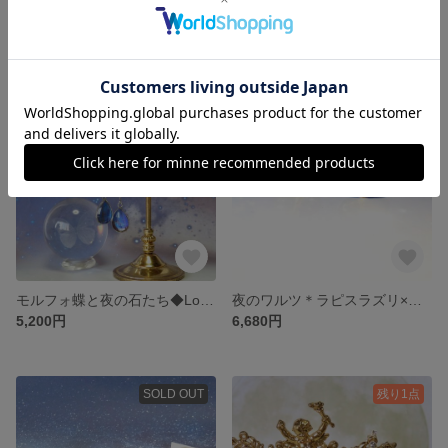
【再販版】夜空のモルフォ／本物の蝶の羽根・ラピスラズリ・ラブラドライト／2way-ピアス
月灯りの夜＊Moon stone×Lapis Lazuli＊金継ぎピアス／M size
5,400円
6,680円
残り1点
SOLD OUT
モルフォ蝶と夜の石たち◆Long pierce／316L
夜のワルツ＊ラピスラズリ×ルチルクォーツ×紫金石＊金継ぎピアス／L size
5,200円
6,680円
SOLD OUT
残り1点