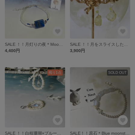
SALE ！！月灯りの夜＊Moon stone×Lapis Lazuli＊silver925-bracelet
SALE ！！月をスライスしたヘリオドール・レモンヒスイの星／2way-pierce／silver925
4,400円
3,900円
残り1点
SOLD OUT
SALE ！！白枝珊瑚×ブルームーンストーン・淡水真珠の2way-pierce
SALE！！原石＊Blue moonstone／asymmetry cross pearl ／SV925 bracelet