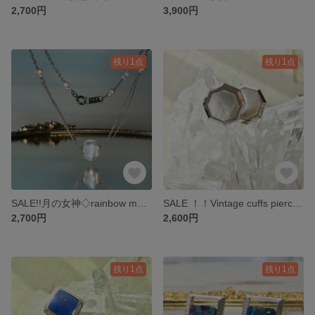
2,700円
3,900円
残り1点
残り1点
SALE!!月の女神◇rainbow moonstone× Freshwater pearl／necklace／316L
SALE ！！Vintage cuffs pierce／white pearl oyster
2,700円
2,600円
残り1点
残り1点