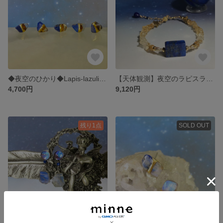
◆夜空のひかり◆Lapis-lazuli×Citrine／金継ぎピアス／S S ~ S size
【天体観測】夜空のラピスラズリ×星の欠けらのシトリン＆ルチルクオーツ 14kgf
4,700円
9,120円
残り1点
SOLD OUT