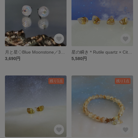
月と星◇Blue Moonstone／316L-pierce
星の瞬き＊Rutile quartz × Citrine＊金継ぎピアス／S〜M size
3,690円
5,580円
残り1点
残り1点