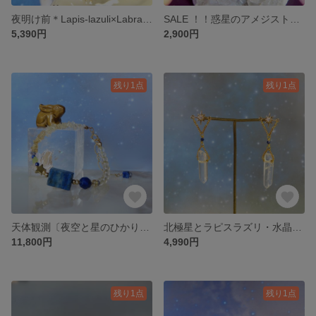
夜明け前＊Lapis-lazuli×Labradorite＊金継ぎピアス／M size
SALE ！！惑星のアメジスト×ブルーレスアゲート／316L-Pierce
5,390円
2,900円
残り1点
残り1点
天体観測〔夜空と星のひかり〕◆LapisLazuli×Citrine・RrutileQuartz／14kgf
北極星とラピスラズリ・水晶のピアス
11,800円
4,990円
残り1点
残り1点