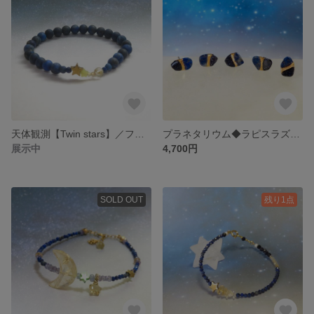
天体観測【Twin stars】／フロストラピスラズリ・ヘマタイト・レモンヒスイ・ルチルクォーツ…
プラネタリウム◆ラピスラズリ×紫金石／金継ぎピアス／SS〜S size ◆12月の誕生石
展示中
4,700円
SOLD OUT
残り1点