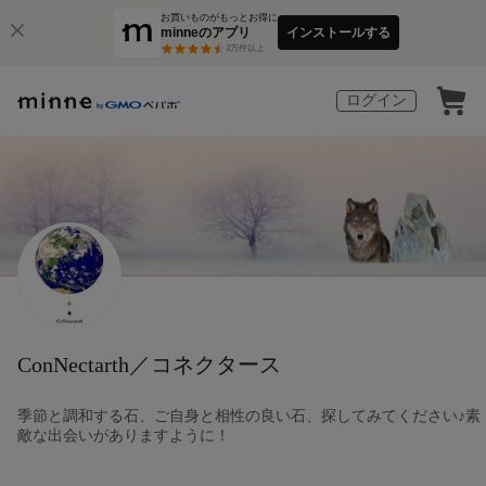
お買いものがもっとお得に
minneのアプリ
インストールする
3
万件以上
ログイン
ConNectarth／コネクタース
季節と調和する石、ご自身と相性の良い石、探してみてください♪素
敵な出会いがありますように！