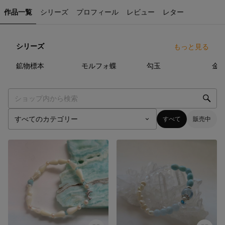
作品一覧
シリーズ
プロフィール
レビュー
レター
シリーズ
もっと見る
121
点
63
点
64
点
鉱物標本
モルフォ蝶
勾玉
金
すべて
販売中