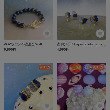
🌃🐦ツバメの夜遊び💫🌃
夜明け前＊Lapis-lazuli×Labradorite＊金継ぎ／pierce／S 〜SS size
9,800円
4,990円
残り1点
残り1点