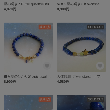
星の瞬き＊Rutile quartz×Citrine＊金継ぎ／SS size
💫🌟✨星の瞬き✨🌟💫citrine・chrysoberyl•hematite…
4,870円
8,900円
残り1点
SOLD OUT
🌃夜空のひかり🌌lapis lazuli・citrine・lemon quartz•hematite…
天体観測【Twin stars】／フロストラピスラズリ・ヘマタイト・レモンヒスイ・ルチルクォーツ…
8,900円
4,580円
残り1点
SOLD OUT