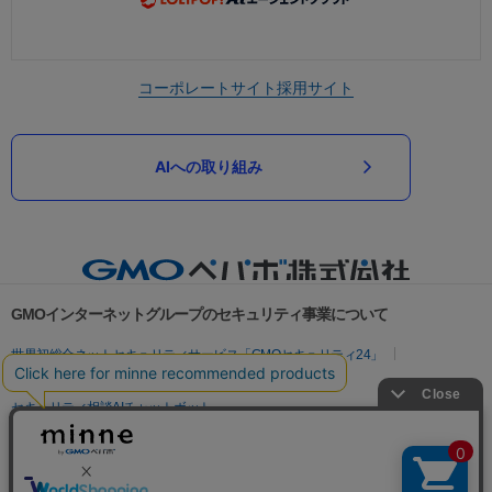
コーポレートサイト
採用サイト
AIへの取り組み
GMOインターネットグループのセキュリティ事業について
世界初総合ネットセキュリティサービス「GMOセキュリティ24」
パスワード漏洩診断
Webサイトリスク診断
セキュリティ相談AIチャットボット
実在証明・盗聴対策
サイバー攻撃対策（GMOサイバーセキュリティ byイエラエ）
サイバー攻撃対策（GMO Flatt Security）
なりすまし対策