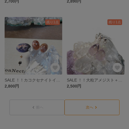
2,700円
2,890円
残り1点
残り1点
SALE ！！カコクセナイトインアメジストのピアス【II】
SALE ！！大粒アメジスト＋オパール◆Asymmetry Jewel drop pierce／silver925
2,800円
2,500円
前へ
次へ