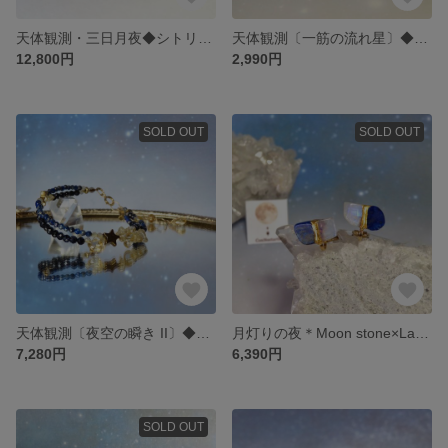
天体観測・三日月夜◆シトリン・ラピスラズリ・タンザナイト… ／14kgf
天体観測〔一筋の流れ星〕◆ラピスラズリ・紫金石・シトリン・ヘマタイト
12,800円
2,990円
SOLD OUT
SOLD OUT
天体観測〔夜空の瞬き II〕◆ラピスラズリ・紫金石×シトリン・ルチルクォーツ ／14kgf
月灯りの夜＊Moon stone×Lapis Lazuli＊金継ぎイヤリング／L～M size
7,280円
6,390円
SOLD OUT