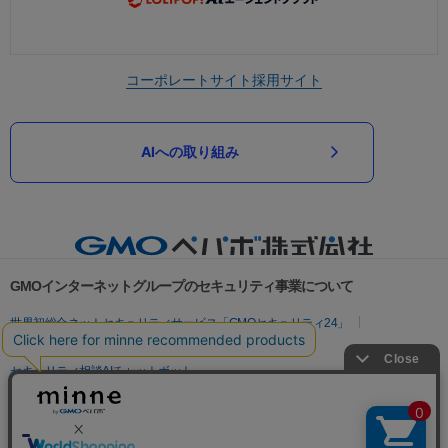
コーポレートサイト
採用サイト
AIへの取り組み
GMOインターネットグループのセキュリティ事業について
世界初総合ネットセキュリティサービス「GMOセキュリティ24」
パスワード漏洩診断
Webサイトリスク診断
セキュリティ相談AIチャットボット
実在証明・盗聴対策
サイバー攻撃対策（GMOサイバーセキュリティ byイエラエ）
サイバー攻撃対策（GMO Flatt Security）
なりすまし対策