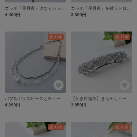
ゴッホ「星月夜」連なるガラスのドロップビーズピアス(14kgf)／イヤリング/No.26-0703
ゴッホ「星月夜」を纏うドロップピアス(14kgf)／イヤリング/No.26-0704
4,400円
3,300円
残り1点
残り1点
バブルガラスビーズとチェーンの2連ネックレス(クリア＆シルバー)/No.26-0701
【かぎ針編み】きらめくビーズのバレッタ（シルバー＆ブルー）/No.26-0601
4,290円
3,850円
残り1点
残り1点