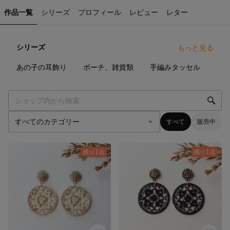
作品一覧
シリーズ
プロフィール
レビュー
レター
シリーズ
もっと見る
78
点
13
点
40
点
あの子の耳飾り
ポーチ、雑貨類
手編みタッセル
すべて
販売中
残り1点
残り1点