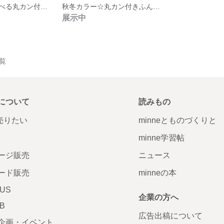
秋冬カラー☆選べる丸カン付きふんわり タッセル ②
秋冬カラー☆丸カン付きふんわりタッセル
展示中
一覧
について
読みもの
で売りたい
minneとものづくりと
minne学習帖
ージ販売
ニュース
ード販売
minneの本
LUS
企業の方へ
AB
広告出稿について
企画・イベント