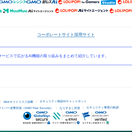
コーポレートサイト
採用サイト
ービスで広がるAI機能の取り組みをまとめて紹介しています。
セキュリティ相談AIチャットボット
Webサイトリスク診断
セキュリティ事業の軌跡
サイバー攻撃対策（GMO Flatt Security）
なりすまし対策