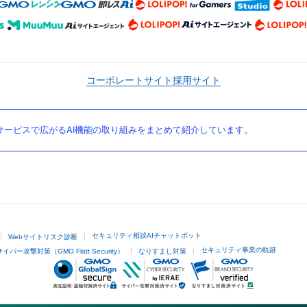
コーポレートサイト
採用サイト
ービスで広がるAI機能の取り組みをまとめて紹介しています。
セキュリティ相談AIチャットボット
Webサイトリスク診断
セキュリティ事業の軌跡
サイバー攻撃対策（GMO Flatt Security）
なりすまし対策