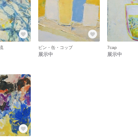
流
ビン・缶・コップ
7cap
展示中
展示中