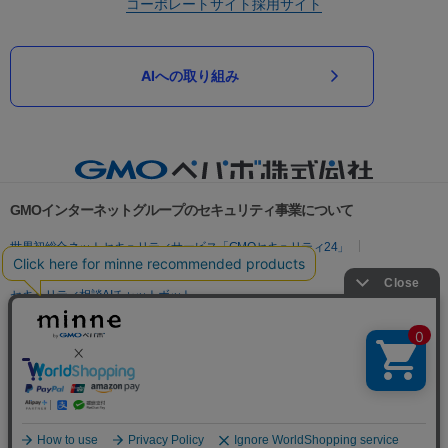
コーポレートサイト
採用サイト
AIへの取り組み
GMOインターネットグループのセキュリティ事業について
世界初総合ネットセキュリティサービス「GMOセキュリティ24」
パスワード漏洩診断
Webサイトリスク診断
セキュリティ相談AIチャットボット
実在証明・盗聴対策
サイバー攻撃対策（GMOサイバーセキュリティ byイエラエ）
サイバー攻撃対策（GMO Flatt Security）
なりすまし対策
セキュリティ事業の軌跡