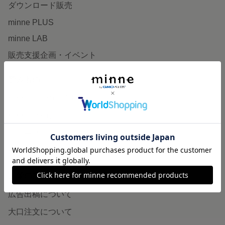
ダウンロード販売
minne PLUS
minne LAB
販売支援企画・イベント
読みもの
minneとものづくりと
minne学習帖
ニュース
minneの本
企業の方へ
広告出稿について
大口注文について