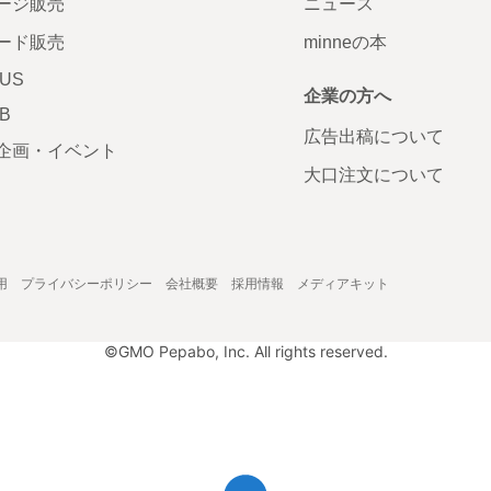
ージ販売
ニュース
ード販売
minneの本
LUS
企業の方へ
AB
広告出稿について
企画・イベント
大口注文について
用
プライバシーポリシー
会社概要
採用情報
メディアキット
©GMO Pepabo, Inc. All rights reserved.