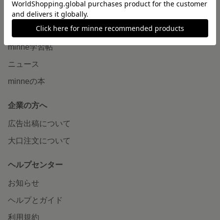
読みもの
minneとものづくりと
minne学習帖
ニュース
minneの本
企業の方へ
広告出稿について
大口注文について
ヘルプセンター
お知らせ
ヘルプとガイド
利用規約